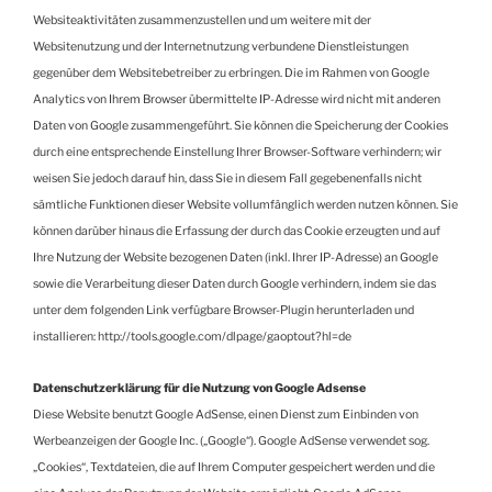
Websiteaktivitäten zusammenzustellen und um weitere mit der
Websitenutzung und der Internetnutzung verbundene Dienstleistungen
gegenüber dem Websitebetreiber zu erbringen. Die im Rahmen von Google
Analytics von Ihrem Browser übermittelte IP-Adresse wird nicht mit anderen
Daten von Google zusammengeführt. Sie können die Speicherung der Cookies
durch eine entsprechende Einstellung Ihrer Browser-Software verhindern; wir
weisen Sie jedoch darauf hin, dass Sie in diesem Fall gegebenenfalls nicht
sämtliche Funktionen dieser Website vollumfänglich werden nutzen können. Sie
können darüber hinaus die Erfassung der durch das Cookie erzeugten und auf
Ihre Nutzung der Website bezogenen Daten (inkl. Ihrer IP-Adresse) an Google
sowie die Verarbeitung dieser Daten durch Google verhindern, indem sie das
unter dem folgenden Link verfügbare Browser-Plugin herunterladen und
installieren: http://tools.google.com/dlpage/gaoptout?hl=de
Datenschutzerklärung für die Nutzung von Google Adsense
Diese Website benutzt Google AdSense, einen Dienst zum Einbinden von
Werbeanzeigen der Google Inc. („Google“). Google AdSense verwendet sog.
„Cookies“, Textdateien, die auf Ihrem Computer gespeichert werden und die