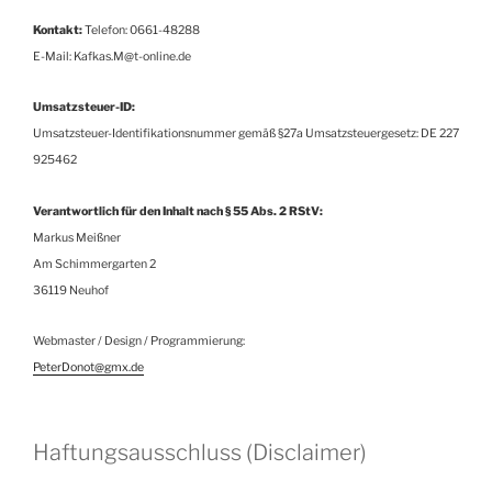
Kontakt:
Telefon: 0661-48288
E-Mail: Kafkas.M@t-online.de
Umsatzsteuer-ID:
Umsatzsteuer-Identifikationsnummer gemäß §27a Umsatzsteuergesetz: DE 227
925462
Verantwortlich für den Inhalt nach § 55 Abs. 2 RStV:
Markus Meißner
Am Schimmergarten 2
36119 Neuhof
Webmaster / Design / Programmierung:
PeterDonot@gmx.de
Haftungsausschluss (Disclaimer)