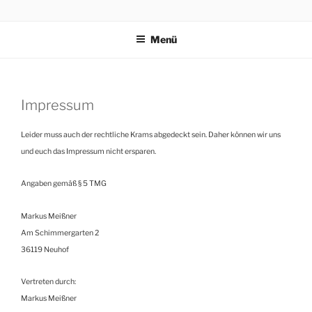
Zum
KAFKAS – KRAUTWAVE
Inhalt
Menü
springen
Impressum
Leider muss auch der rechtliche Krams abgedeckt sein. Daher können wir uns
und euch das Impressum nicht ersparen.
Angaben gemäß § 5 TMG
Markus Meißner
Am Schimmergarten 2
36119 Neuhof
Vertreten durch:
Markus Meißner