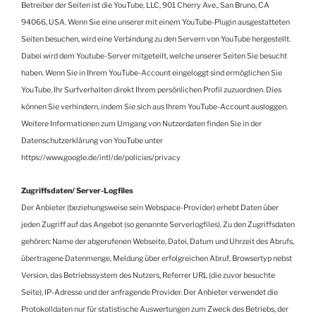
Betreiber der Seiten ist die YouTube, LLC, 901 Cherry Ave., San Bruno, CA
94066, USA. Wenn Sie eine unserer mit einem YouTube-Plugin ausgestatteten
Seiten besuchen, wird eine Verbindung zu den Servern von YouTube hergestellt.
Dabei wird dem Youtube-Server mitgeteilt, welche unserer Seiten Sie besucht
haben. Wenn Sie in Ihrem YouTube-Account eingeloggt sind ermöglichen Sie
YouTube, Ihr Surfverhalten direkt Ihrem persönlichen Profil zuzuordnen. Dies
können Sie verhindern, indem Sie sich aus Ihrem YouTube-Account ausloggen.
Weitere Informationen zum Umgang von Nutzerdaten finden Sie in der
Datenschutzerklärung von YouTube unter
https://www.google.de/intl/de/policies/privacy
Zugriffsdaten/ Server-Logfiles
Der Anbieter (beziehungsweise sein Webspace-Provider) erhebt Daten über
jeden Zugriff auf das Angebot (so genannte Serverlogfiles). Zu den Zugriffsdaten
gehören: Name der abgerufenen Webseite, Datei, Datum und Uhrzeit des Abrufs,
übertragene Datenmenge, Meldung über erfolgreichen Abruf, Browsertyp nebst
Version, das Betriebssystem des Nutzers, Referrer URL (die zuvor besuchte
Seite), IP-Adresse und der anfragende Provider. Der Anbieter verwendet die
Protokolldaten nur für statistische Auswertungen zum Zweck des Betriebs, der