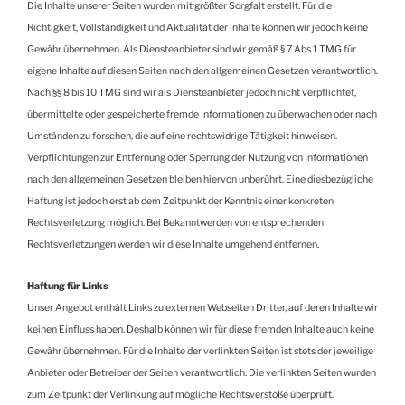
Die Inhalte unserer Seiten wurden mit größter Sorgfalt erstellt. Für die
Richtigkeit, Vollständigkeit und Aktualität der Inhalte können wir jedoch keine
Gewähr übernehmen. Als Diensteanbieter sind wir gemäß § 7 Abs.1 TMG für
eigene Inhalte auf diesen Seiten nach den allgemeinen Gesetzen verantwortlich.
Nach §§ 8 bis 10 TMG sind wir als Diensteanbieter jedoch nicht verpflichtet,
übermittelte oder gespeicherte fremde Informationen zu überwachen oder nach
Umständen zu forschen, die auf eine rechtswidrige Tätigkeit hinweisen.
Verpflichtungen zur Entfernung oder Sperrung der Nutzung von Informationen
nach den allgemeinen Gesetzen bleiben hiervon unberührt. Eine diesbezügliche
Haftung ist jedoch erst ab dem Zeitpunkt der Kenntnis einer konkreten
Rechtsverletzung möglich. Bei Bekanntwerden von entsprechenden
Rechtsverletzungen werden wir diese Inhalte umgehend entfernen.
Haftung für Links
Unser Angebot enthält Links zu externen Webseiten Dritter, auf deren Inhalte wir
keinen Einfluss haben. Deshalb können wir für diese fremden Inhalte auch keine
Gewähr übernehmen. Für die Inhalte der verlinkten Seiten ist stets der jeweilige
Anbieter oder Betreiber der Seiten verantwortlich. Die verlinkten Seiten wurden
zum Zeitpunkt der Verlinkung auf mögliche Rechtsverstöße überprüft.