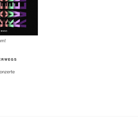
um!
ERWEGS
Konzerte