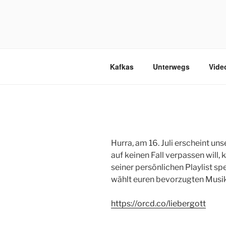
Zum
Inhalt
KAFKAS –
springen
Kafkas
Unterwegs
Vide
Hurra, am 16. Juli erscheint un
auf keinen Fall verpassen will,
seiner persönlichen Playlist sp
wählt euren bevorzugten Musik
https://orcd.co/liebergott