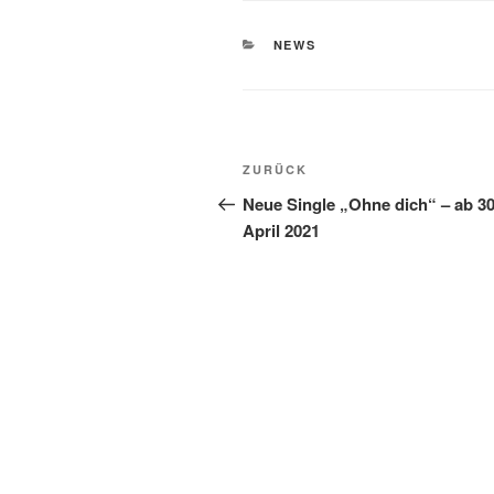
KATEGORIEN
NEWS
Beitragsnavigation
Vorheriger
ZURÜCK
Beitrag
Neue Single „Ohne dich“ – ab 30
April 2021